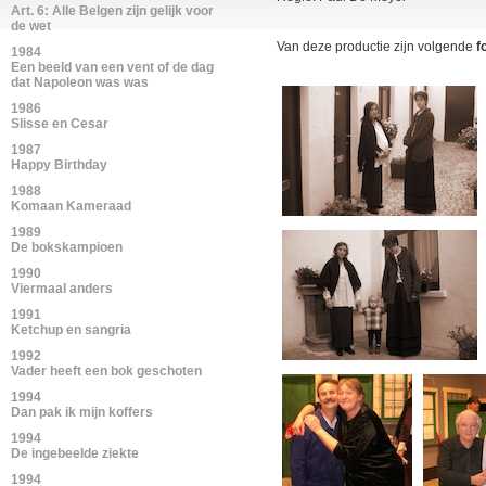
Art. 6: Alle Belgen zijn gelijk voor
de wet
Van deze productie zijn volgende
f
1984
Een beeld van een vent of de dag
dat Napoleon was was
1986
Slisse en Cesar
1987
Happy Birthday
1988
Komaan Kameraad
1989
De bokskampioen
1990
Viermaal anders
1991
Ketchup en sangria
1992
Vader heeft een bok geschoten
1994
Dan pak ik mijn koffers
1994
De ingebeelde ziekte
1994