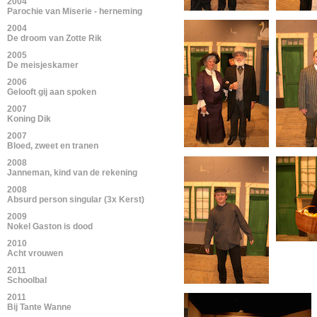
2004
Parochie van Miserie - herneming
2004
De droom van Zotte Rik
2005
De meisjeskamer
2006
Gelooft gij aan spoken
2007
Koning Dik
2007
Bloed, zweet en tranen
2008
Janneman, kind van de rekening
2008
Absurd person singular (3x Kerst)
2009
Nokel Gaston is dood
2010
Acht vrouwen
2011
Schoolbal
2011
Bij Tante Wanne