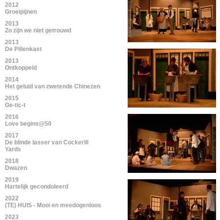
2012
Groeipijnen
2013
Zo zijn we niet getrouwd
2013
De Pillenkast
2013
Ontkoppeld
2014
Het geluid van zwetende Chinezen
2015
Ge-tic-t
2016
Love begins@50
2017
De blinde lasser van Cockerill
Yards
2018
Dwazen
2019
Hartelijk gecondoleerd
2022
(TE) HUIS - Mooi en meedogenloos
2023