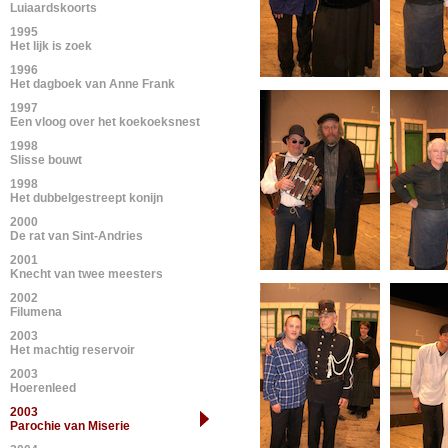
Luiaardskoorts
1995
Het lijk is zoek
1996
Het dagboek van Anne Frank
1997
Een vloog over het koekoeksnest
1998
Slisse bouwt
1998
Het dubbelgestreept konijn
2000
De rat van Sint-Andries
2001
Knecht van twee meesters
2002
Filumena
2003
Het machtig reservoir
2003
Hoerenleed
2003
Parochie van Miserie