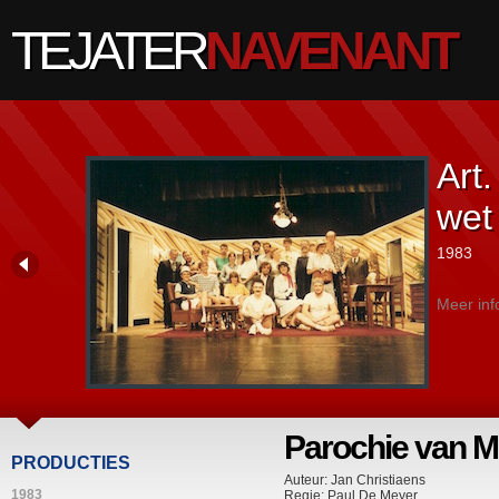
TEJATER
NAVENANT
Art.
wet
1983
Meer inf
Parochie van M
PRODUCTIES
Auteur: Jan Christiaens
1983
Regie: Paul De Meyer