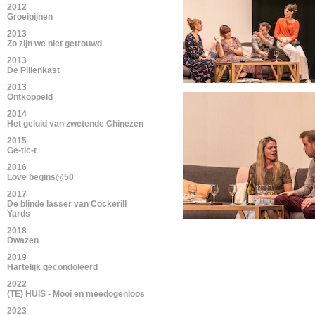
2012
Groeipijnen
2013
Zo zijn we niet getrouwd
2013
De Pillenkast
2013
Ontkoppeld
2014
Het geluid van zwetende Chinezen
2015
Ge-tic-t
2016
Love begins@50
2017
De blinde lasser van Cockerill
Yards
2018
Dwazen
2019
Hartelijk gecondoleerd
2022
(TE) HUIS - Mooi en meedogenloos
2023