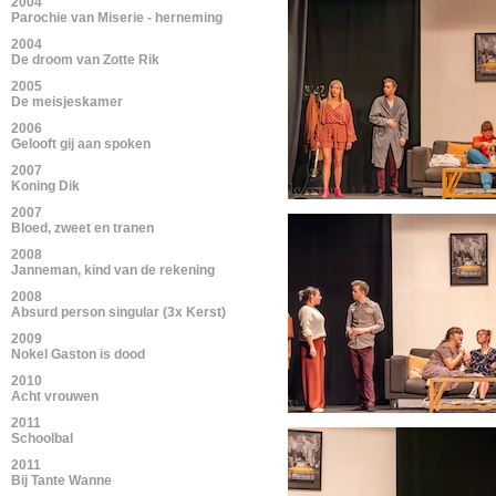
2004
Parochie van Miserie - herneming
2004
De droom van Zotte Rik
2005
De meisjeskamer
2006
Gelooft gij aan spoken
2007
Koning Dik
2007
Bloed, zweet en tranen
2008
Janneman, kind van de rekening
2008
Absurd person singular (3x Kerst)
2009
Nokel Gaston is dood
2010
Acht vrouwen
2011
Schoolbal
2011
Bij Tante Wanne