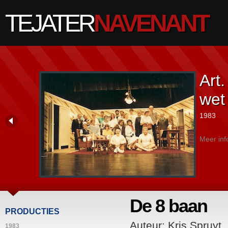
TEJATER
NAVENANT
Art.
wet
1983
Meer inf
De 8 baan
PRODUCTIES
Auteur: Kris Spruyt
1983