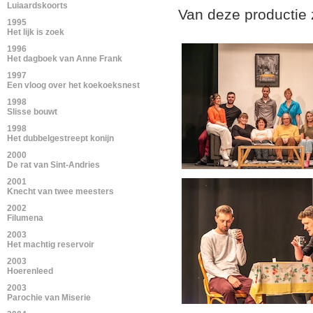
Luiaardskoorts
Van deze productie 
1995
Het lijk is zoek
1996
Het dagboek van Anne Frank
1997
Een vloog over het koekoeksnest
1998
Slisse bouwt
1998
Het dubbelgestreept konijn
2000
De rat van Sint-Andries
2001
Knecht van twee meesters
2002
Filumena
2003
Het machtig reservoir
2003
Hoerenleed
2003
Parochie van Miserie