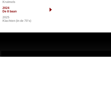
Kruimels
2024
De 8 baan
2025
Klachten (in de 70's)