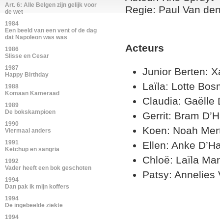
Art. 6: Alle Belgen zijn gelijk voor
Regie: Paul Van de
de wet
1984
Een beeld van een vent of de dag
dat Napoleon was was
Acteurs
1986
Slisse en Cesar
1987
Junior Berten: 
Happy Birthday
Laïla: Lotte Bo
1988
Komaan Kameraad
Claudia: Gaëlle
1989
De bokskampioen
Gerrit: Bram D’
1990
Koen: Noah Mer
Viermaal anders
1991
Ellen: Anke D’H
Ketchup en sangria
Chloë: Laïla Mar
1992
Vader heeft een bok geschoten
Patsy: Annelies 
1994
Dan pak ik mijn koffers
1994
De ingebeelde ziekte
1994