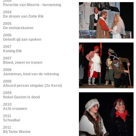
2004
Parochie van Miserie - herneming
2004
De droom van Zotte Rik
2005
De meisjeskamer
2006
Gelooft gij aan spoken
2007
Koning Dik
2007
Bloed, zweet en tranen
2008
Janneman, kind van de rekening
2008
Absurd person singular (3x Kerst)
2009
Nokel Gaston is dood
2010
Acht vrouwen
2011
Schoolbal
2011
Bij Tante Wanne