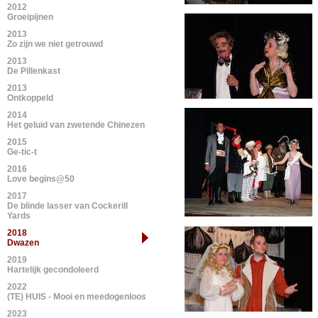
2012
Groeipijnen
2013
Zo zijn we niet getrouwd
2013
De Pillenkast
2013
Ontkoppeld
2014
Het geluid van zwetende Chinezen
2015
Ge-tic-t
2016
Love begins@50
2017
De blinde lasser van Cockerill
Yards
2018
Dwazen
2019
Hartelijk gecondoleerd
2022
(TE) HUIS - Mooi en meedogenloos
2023