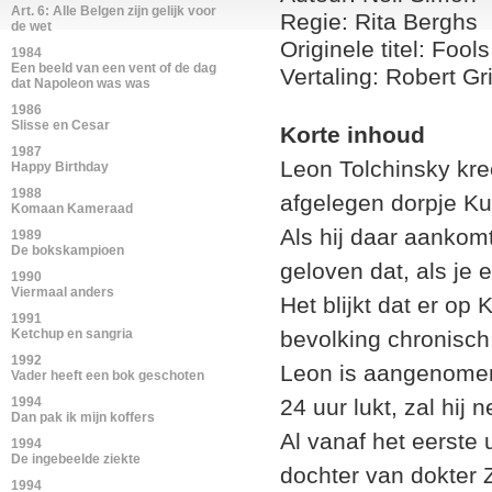
Art. 6: Alle Belgen zijn gelijk voor
Regie: Rita Berghs
de wet
Originele titel: Fools
1984
Een beeld van een vent of de dag
Vertaling: Robert Gr
dat Napoleon was was
1986
Slisse en Cesar
Korte inhoud
1987
Leon Tolchinsky kre
Happy Birthday
1988
afgelegen dorpje Ku
Komaan Kameraad
Als hij daar aanko
1989
De bokskampioen
geloven dat, als je 
1990
Viermaal anders
Het blijkt dat er op
1991
Ketchup en sangria
bevolking chronisch
1992
Leon is aangenomen 
Vader heeft een bok geschoten
1994
24 uur lukt, zal hij
Dan pak ik mijn koffers
Al vanaf het eerste 
1994
De ingebeelde ziekte
dochter van dokter Z
1994