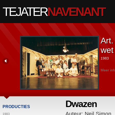
TEJATER
NAVENANT
Art.
wet
1983
Meer inf
Dwazen
PRODUCTIES
Auteur: Neil Simon
1983