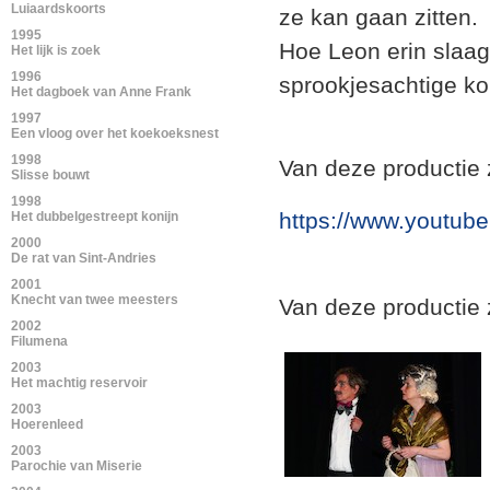
Luiaardskoorts
ze kan gaan zitten.
1995
Hoe Leon erin slaag
Het lijk is zoek
1996
sprookjesachtige k
Het dagboek van Anne Frank
1997
Een vloog over het koekoeksnest
1998
Van deze productie 
Slisse bouwt
1998
https://www.youtub
Het dubbelgestreept konijn
2000
De rat van Sint-Andries
2001
Knecht van twee meesters
Van deze productie 
2002
Filumena
2003
Het machtig reservoir
2003
Hoerenleed
2003
Parochie van Miserie