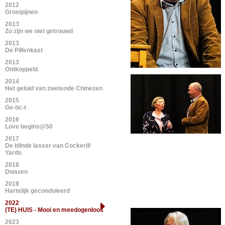
2012
Groeipijnen
2013
Zo zijn we niet getrouwd
2013
De Pillenkast
2013
Ontkoppeld
2014
Het geluid van zwetende Chinezen
2015
Ge-tic-t
2016
Love begins@50
2017
De blinde lasser van Cockerill
Yards
2018
Dwazen
2019
Hartelijk gecondoleerd
2022
(TE) HUIS - Mooi en meedogenloos
2023