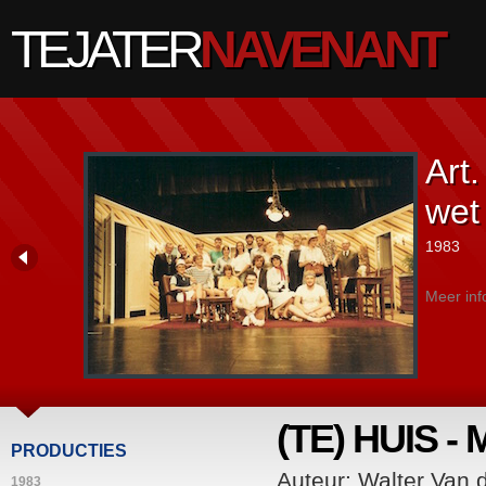
TEJATER
NAVENANT
Art.
wet
1983
Meer inf
(TE) HUIS -
PRODUCTIES
Auteur: Walter Van 
1983