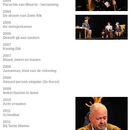
2004
Parochie van Miserie - herneming
2004
De droom van Zotte Rik
2005
De meisjeskamer
2006
Gelooft gij aan spoken
2007
Koning Dik
2007
Bloed, zweet en tranen
2008
Janneman, kind van de rekening
2008
Absurd person singular (3x Kerst)
2009
Nokel Gaston is dood
2010
Acht vrouwen
2011
Schoolbal
2011
Bij Tante Wanne