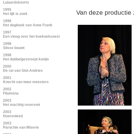
Luiaardskoorts
1995
Van deze productie 
Het lijk is zoek
1996
Het dagboek van Anne Frank
1997
Een vloog over het koekoeksnest
1998
Slisse bouwt
1998
Het dubbelgestreept konijn
2000
De rat van Sint-Andries
2001
Knecht van twee meesters
2002
Filumena
2003
Het machtig reservoir
2003
Hoerenleed
2003
Parochie van Miserie