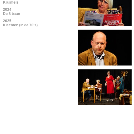
Kruimels
2024
De 8 baan
2025
Klachten (in de 70's)