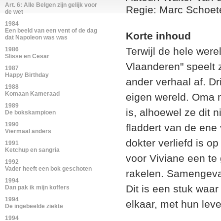
Art. 6: Alle Belgen zijn gelijk voor
Regie: Marc Schoet
de wet
1984
Een beeld van een vent of de dag
Korte inhoud
dat Napoleon was was
Terwijl de hele wer
1986
Slisse en Cesar
Vlaanderen" speelt 
1987
Happy Birthday
ander verhaal af. Dr
1988
Komaan Kameraad
eigen wereld. Oma m
1989
is, alhoewel ze dit n
De bokskampioen
1990
fladdert van de ene 
Viermaal anders
dokter verliefd is op
1991
Ketchup en sangria
voor Viviane een te 
1992
Vader heeft een bok geschoten
rakelen. Samengevat
1994
Dit is een stuk waa
Dan pak ik mijn koffers
1994
elkaar, met hun leve
De ingebeelde ziekte
1994